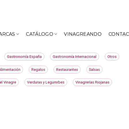
ARCAS
CATÁLOGO
VINAGREANDO
CONTA
Gastronomía España
Gastronomía Internacional
Otros
Alimentación
Regalos
Restaurantes
Salsas
el Vinagre
Verduras y Legumrbes
Vinagrerías Riojanas