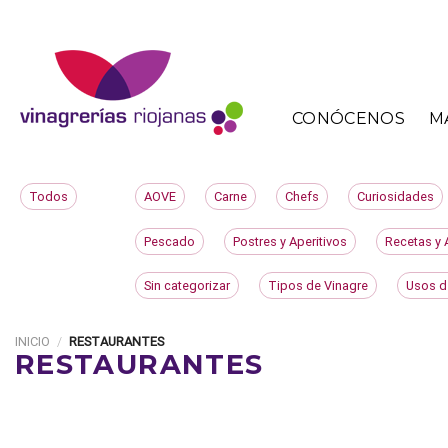
Skip
to
content
CONÓCENOS
M
Todos
AOVE
Carne
Chefs
Curiosidades
Pescado
Postres y Aperitivos
Recetas y 
Sin categorizar
Tipos de Vinagre
Usos d
INICIO
/
RESTAURANTES
RESTAURANTES