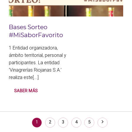
Bases Sorteo
#MiSaborFavorito
1 Entidad organizadora,
ámbito territorial, personal y
participantes. La entidad
‘Vinagrerías Riojanas S.A.’
realiza este[...]
SABER MÁS
1
2
3
4
5