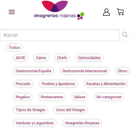
Skip
to
content
Todos
AOVE
Carne
Chefs
Curiosidades
Gastronomía España
Gastronomía Internacional
Otros
Pescado
Postres y Aperitivos
Recetas y Alimentación
Regalos
Restaurantes
Salsas
Sin categorizar
Tipos de Vinagre
Usos del Vinagre
Verduras y Legumrbes
Vinagrerías Riojanas