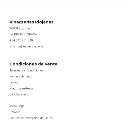
tiene
múltiples
variantes.
Vinagrerías Riojanas
Las
26009 Logroño
opciones
LA RIOJA / ESPAÑA
se
+34 941 231 449
pueden
vinarisa@riojavina.com
elegir
en
Condiciones de venta
la
Términos y Condiciones
página
Formas de pago
de
Envíos
Plazo de entrega
producto
Devoluciones
Aviso Legal
Cookies
Política de Protección de Datos