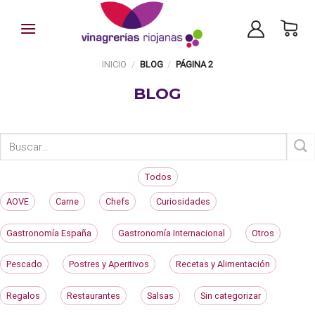
Skip
to
content
INICIO
/
BLOG
/
PÁGINA 2
BLOG
Todos
AOVE
Carne
Chefs
Curiosidades
Gastronomía España
Gastronomía Internacional
Otros
Pescado
Postres y Aperitivos
Recetas y Alimentación
Regalos
Restaurantes
Salsas
Sin categorizar