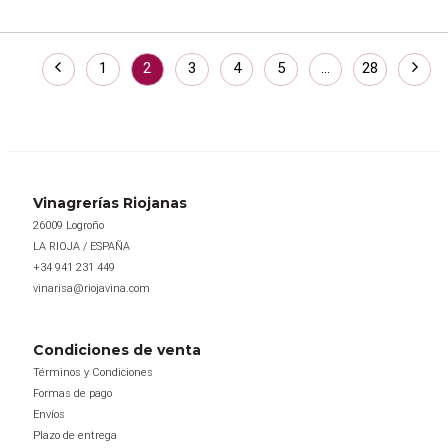
1
2
3
4
5
…
28
Vinagrerías Riojanas
26009 Logroño
LA RIOJA / ESPAÑA
+34 941 231 449
vinarisa@riojavina.com
Condiciones de venta
Términos y Condiciones
Formas de pago
Envíos
Plazo de entrega