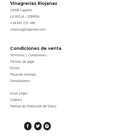
Vinagrerías Riojanas
Las
26009 Logroño
opciones
LA RIOJA / ESPAÑA
se
+34 941 231 449
pueden
vinarisa@riojavina.com
elegir
en
Condiciones de venta
la
Términos y Condiciones
página
Formas de pago
de
Envíos
Plazo de entrega
producto
Devoluciones
Aviso Legal
Cookies
Política de Protección de Datos