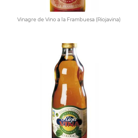
producto
Vinagre de Vino a la Frambuesa (Riojavina)
Este
producto
tiene
múltiples
variantes.
Las
opciones
se
pueden
elegir
en
la
página
de
producto