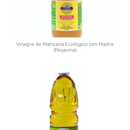
Vinagre de Manzana Ecológico con Madre
(Riojavina)
Este
producto
tiene
múltiples
variantes.
Las
opciones
se
pueden
elegir
en