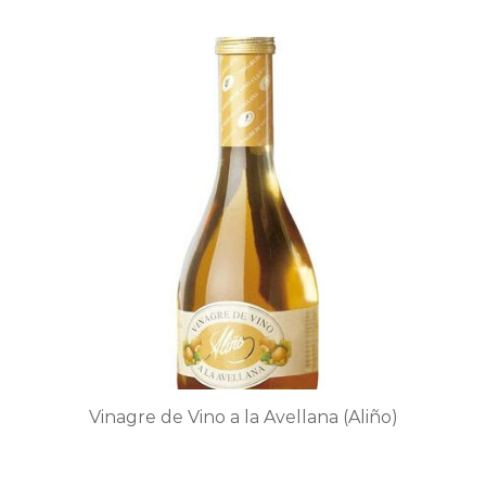
producto
tiene
múltiples
variantes.
Las
opciones
se
pueden
elegir
en
la
página
de
producto
Vinagre de Vino a la Avellana (Aliño)
Este
producto