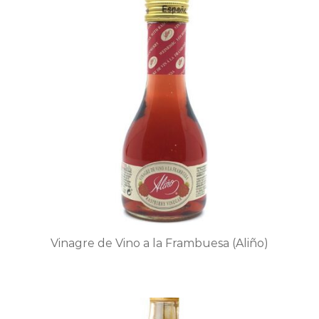
múltiples
variantes.
Las
opciones
se
pueden
elegir
en
la
página
de
producto
Vinagre de Vino a la Frambuesa (Aliño)
Este
producto
tiene
múltiples