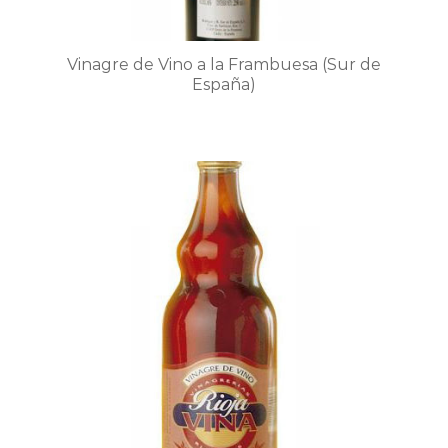
producto
Vinagre de Vino a la Frambuesa (Sur de
España)
Este
producto
tiene
múltiples
variantes.
Las
opciones
se
pueden
elegir
en
la
página
de