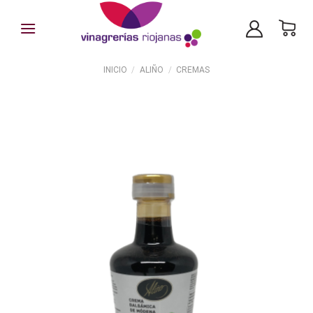
Skip
to
content
INICIO
/
ALIÑO
/
CREMAS